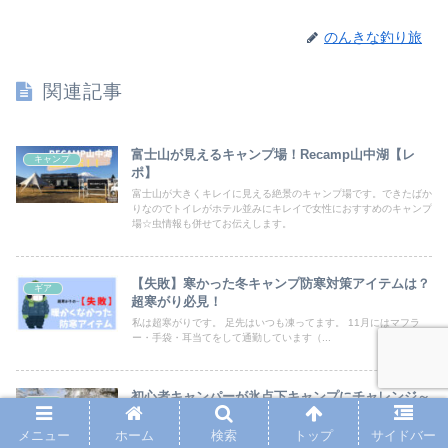
のんきな釣り旅
関連記事
富士山が見えるキャンプ場！Recamp山中湖【レ
キャンプ
ポ】
富士山が大きくキレイに見える絶景のキャンプ場です。できたばか
りなのでトイレがホテル並みにキレイで女性におすすめのキャンプ
場☆虫情報も併せてお伝えします。
【失敗】寒かった冬キャンプ防寒対策アイテムは？
ギア
超寒がり必見！
私は超寒がりです。 足先はいつも凍ってます。 11月にはマフラ
ー・手袋・耳当てをして通勤しています（...
初心者キャンパーが氷点下キャンプにチャレンジ～
ギア
初心者向け～
メニュー
ホーム
検索
トップ
サイドバー
私たち初心者キャンパーですが、5回目のキャンプにして氷点下キ