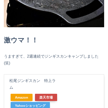
激ウマ！！
うますぎて、2週連続でジンギスカンキャンプしました
(笑)
松尾ジンギスカン 特上ラ
ム
Amazon
楽天市場
Yahooショッピング